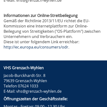
E-Mail: vhs@grenzach-wyhlen.de
Informationen zur Online-Streitbeilegung
Gemäß der Richtlinie 2013/11/EU richtet die EU-
Kommission eine Internetplattform zur Online-
Beilegung von Streitigkeiten ("OS-Plattform") zwischen
Unternehmern und Verbrauchern ein.
Diese ist unter folgendem Link erreichbar:
http://ec.europa.eu/consumers/odr.
VHS Grenzach-Wyhlen
Jacob-Burckhardt-Str. 8
79639 Grenzach-Wyhlen
Telefon 07624 1033
E-Mail:
vhs@grenzach-wyhlen.de
Öffnungszeiten der Geschäftsstelle:
Montag - Freitag: 09.00 - 12.30 Uhr