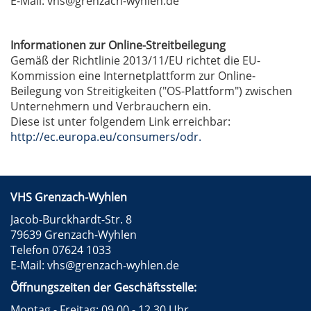
E-Mail: vhs@grenzach-wyhlen.de
Informationen zur Online-Streitbeilegung
Gemäß der Richtlinie 2013/11/EU richtet die EU-
Kommission eine Internetplattform zur Online-
Beilegung von Streitigkeiten ("OS-Plattform") zwischen
Unternehmern und Verbrauchern ein.
Diese ist unter folgendem Link erreichbar:
http://ec.europa.eu/consumers/odr.
VHS Grenzach-Wyhlen
Jacob-Burckhardt-Str. 8
79639 Grenzach-Wyhlen
Telefon 07624 1033
E-Mail:
vhs@grenzach-wyhlen.de
Öffnungszeiten der Geschäftsstelle:
Montag - Freitag: 09.00 - 12.30 Uhr