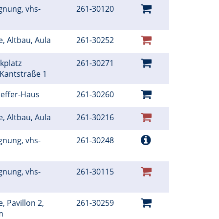
gnung, vhs-
261-30120
e, Altbau, Aula
261-30252
kplatz
261-30271
 Kantstraße 1
oeffer-Haus
261-30260
e, Altbau, Aula
261-30216
gnung, vhs-
261-30248
gnung, vhs-
261-30115
, Pavillon 2,
261-30259
um