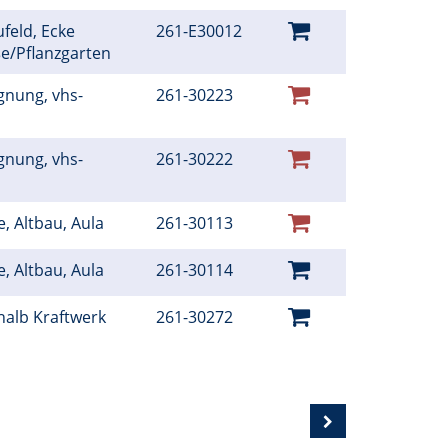
feld, Ecke
261-E30012
ße/Pflanzgarten
gnung, vhs-
261-30223
gnung, vhs-
261-30222
e, Altbau, Aula
261-30113
e, Altbau, Aula
261-30114
halb Kraftwerk
261-30272