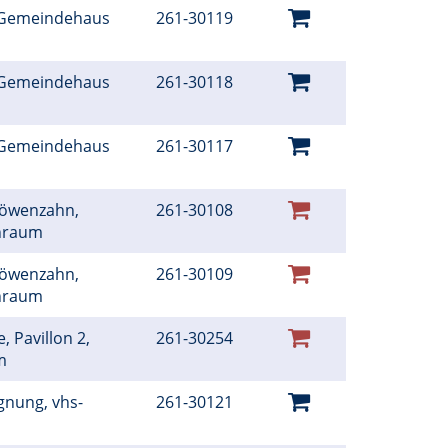
 Gemeindehaus
261-30119
 Gemeindehaus
261-30118
 Gemeindehaus
261-30117
Löwenzahn,
261-30108
rnraum
Löwenzahn,
261-30109
rnraum
, Pavillon 2,
261-30254
um
gnung, vhs-
261-30121