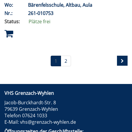
Wo:
Bärenfelsschule, Altbau, Aula
Nr.:
261-010753
Status:
Plätze frei
1
2
VHS Grenzach-Wyhlen
Jacob-Burckhardt-Str. 8
79639 Grenzach-Wyhlen
Telefon 07624 1033
E-Mail:
vhs@grenzach-wyhlen.de
Öffnungszeiten der Geschäftsstelle: