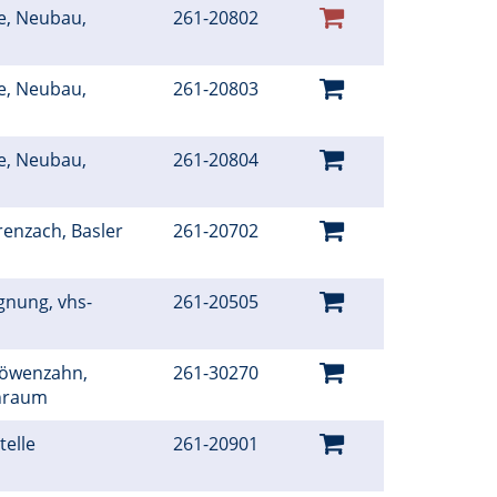
e, Neubau,
261-20802
e, Neubau,
261-20803
e, Neubau,
261-20804
renzach, Basler
261-20702
gnung, vhs-
261-20505
Löwenzahn,
261-30270
rnraum
telle
261-20901