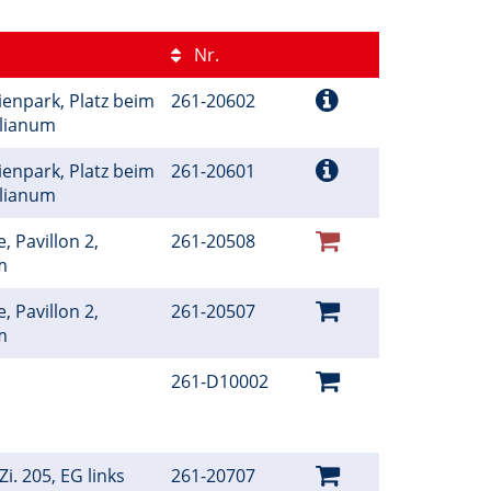
Nr.
ienpark, Platz beim
261-20602
ilianum
ienpark, Platz beim
261-20601
ilianum
, Pavillon 2,
261-20508
um
, Pavillon 2,
261-20507
um
261-D10002
i. 205, EG links
261-20707