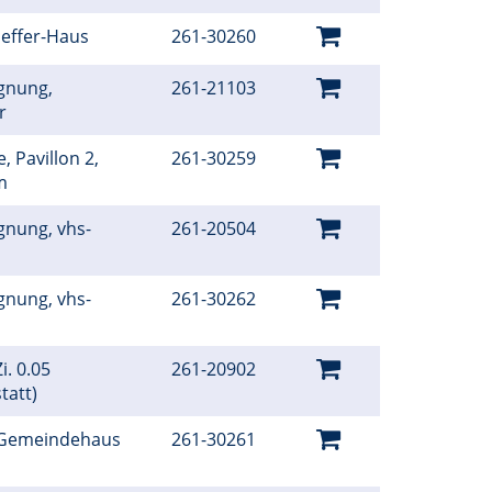
oeffer-Haus
261-30260
gnung,
261-21103
er
, Pavillon 2,
261-30259
um
gnung, vhs-
261-20504
gnung, vhs-
261-30262
i. 0.05
261-20902
tatt)
 Gemeindehaus
261-30261