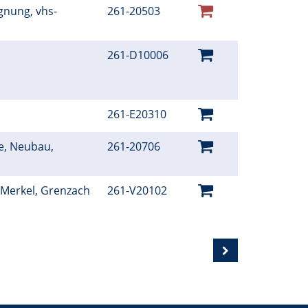
gnung, vhs-
261-20503
261-D10006
261-E20310
e, Neubau,
261-20706
Merkel, Grenzach
261-V20102