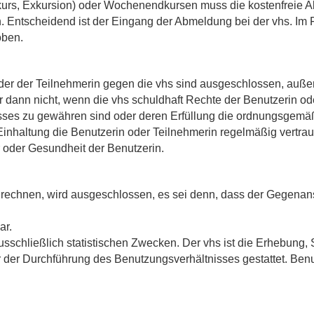
hkurs, Exkursion) oder Wochenendkursen muss die kostenfreie 
n
. Entscheidend ist der Eingang der Abmeldung bei der vhs. Im F
oben.
r der Teilnehmerin gegen die vhs sind ausgeschlossen, außer 
r dann nicht, wenn die vhs schuldhaft Rechte der Benutzerin ode
sses zu gewähren sind oder deren Erfüllung die ordnungsgem
nhaltung die Benutzerin oder Teilnehmerin regelmäßig vertraut (K
 oder Gesundheit der Benutzerin.
echnen, wird ausgeschlossen, es sei denn, dass der Gegenanspr
ar.
sschließlich statistischen Zwecken. Der vhs ist die Erhebung,
er Durchführung des Benutzungsverhältnisses gestattet. Benu