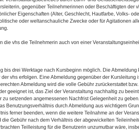
rsleiterin, gegenüber Teilnehmerinnen oder Beschäftigten der v
icher Eigenschaften (Alter, Geschlecht, Hautfarbe, Volks- oder
litische oder weltanschauliche Zwecke oder für Agitationen alle
ung.
nn die vhs die Teilnehmerin auch von einer Veranstaltungseinh
g bis drei Werktage nach Kursbeginn möglich. Die Abmeldung kan
r der vhs erfolgen. Eine Abmeldung gegenüber der Kursleitung i
tgerechten Abmeldung wird die volle Gebühr zurückerstattet bzw.
er geeignet ist, das Ziel der Veranstaltung nachhaltig zu beeint
r zu setzenden angemessenen Nachfrist Gelegenheit zu geben, 
t das Benutzungsverhältnis durch Abmeldung aus wichtigem Gru
tnis ferner beenden, wenn die weitere Teilnahme an der Veran
wird die Gebühr nach dem Verhältnis der abgewickelten Teileinhe
rbrachten Teilleistung für die Benutzerin unzumutbar wäre, insb