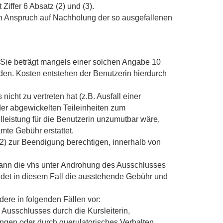
Ziffer 6 Absatz (2) und (3).
Ein Anspruch auf Nachholung der so ausgefallenen
 Sie beträgt mangels einer solchen Angabe 10
den. Kosten entstehen der Benutzerin hierdurch
cht zu vertreten hat (z.B. Ausfall einer
 der abgewickelten Teileinheiten zum
leistung für die Benutzerin unzumutbar wäre,
amte Gebühr erstattet.
2) zur Beendigung berechtigen, innerhalb von
kann die vhs unter Androhung des Ausschlusses
ldet in diesem Fall die ausstehende Gebühr und
ere in folgenden Fällen vor:
usschlusses durch die Kursleiterin,
ngen oder durch querulatorisches Verhalten,