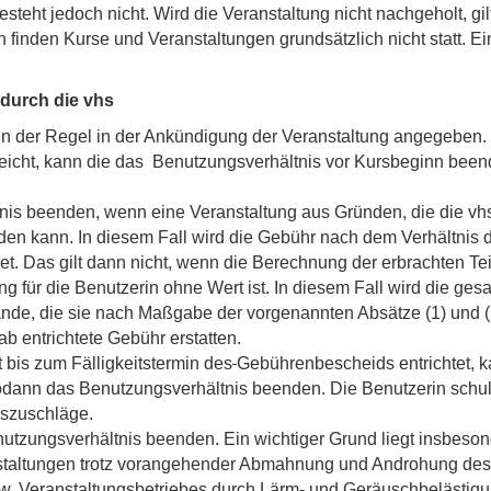
eht jedoch nicht. Wird die Veranstaltung nicht nachgeholt, gilt 
n finden Kurse und Veranstaltungen grundsätzlich nicht statt. 
durch die vhs
in der Regel in der Ankündigung der Veranstaltung angegeben.
reicht, kann die das Benutzungsverhältnis vor Kursbeginn been
is beenden, wenn eine Veranstaltung aus Gründen, die die vhs ni
finden kann. In diesem Fall wird die Gebühr nach dem Verhältnis
. Das gilt dann nicht, wenn die Berechnung der erbrachten Teil
g für die Benutzerin ohne Wert ist. In diesem Fall wird die ges
ände, die sie nach Maßgabe der vorgenannten Absätze (1) und (
ab entrichtete Gebühr erstatten.
t bis zum Fälligkeitstermin des
Gebührenbescheids entrichtet, 
sodann das Benutzungsverhältnis beenden. Die Benutzerin schu
szuschläge.
tzungsverhältnis beenden. Ein wichtiger Grund liegt insbesond
staltungen trotz vorangehender Abmahnung und Androhung des A
w. Veranstaltungsbetriebes durch Lärm- und Geräuschbelästigu