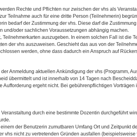
erden Rechte und Pflichten nur zwischen der vhs als Veransta
ur Teilnahme auch für eine dritte Person (Teilnehmerin) begrü
rin bedarf der Zustimmung der vhs. Diese darf die Zustimmung
hen und/oder sachlichen Voraussetzungen abhängig machen.
tet, Teilnehmerkarten auszugeben. In einem solchen Fall ist die T
gten der vhs auszuweisen. Geschieht das aus von der Teilnehme
chlossen werden, ohne dass dadurch ein Anspruch auf Rückersta
g der Anmeldung aktuellen Ankündigung der vhs (Programm, Aus
id übermittelt und ist innerhalb von 14 Tagen nach Bescheidd
e Aufforderung ergeht nicht. Bei gebührenpflichtigen Vorträgen i
 Veranstaltung durch eine bestimmte Dozentin durchgeführt wird
urde.
 einem der Benutzerin zumutbaren Umfang Ort und Zeitpunkt de
er vhs nicht zu vertretenden Gründen ausfallen (beispielsweise