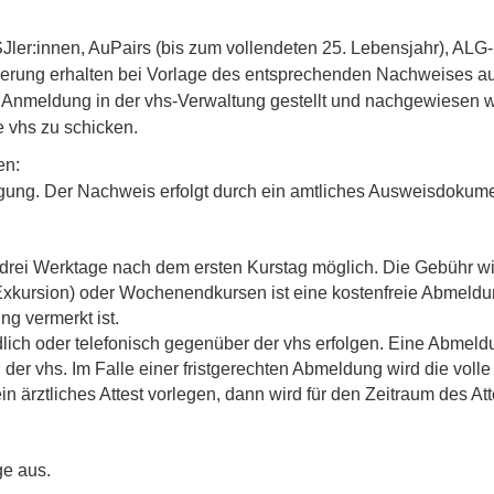
Jler:innen, AuPairs (bis zum vollendeten 25. Lebensjahr),
ALG-
erung e
rhalten bei Vorlage des entsprechenden Nachweises 
nmeldung in der vhs-Verwaltung gestellt und nachgewiesen w
e vhs zu schicken.
en:
gung. Der Nachweis erfolgt durch ein amtliches Ausweisdokume
drei Werktage nach dem ersten Kurstag möglich. Die Gebühr wird
 Exkursion) oder Wochenendkursen ist eine kostenfreie Abmeldu
g vermerkt ist.
dlich oder telefonisch gegenüber der vhs erfolgen. Eine Abmeld
er vhs. Im Falle einer fristgerechten Abmeldung wird die volle G
 ärztliches Attest vorlegen, dann wird für den Zeitraum des Atte
ge aus.