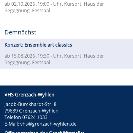
ab 02.10.2026
,19:00 - Uhr. Kursort: Haus der
Begegnung, Festsaal
Demnächst
Konzert: Ensemble art classics
ab 15.08.2026
,19:30 - Uhr. Kursort: Haus der
Begegnung, Festsaal
VHS Grenzach-Wyhlen
Jacob-Burckhardt-Str. 8
79639 Grenzach-Wyhlen
Telefon 07624 1033
E-Mail:
vhs@grenzach-wyhlen.de